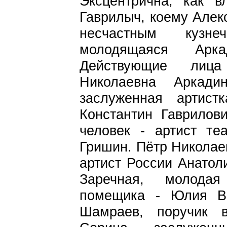
Эксцентрична, как в
Гаврилыч, коему Алек
несчастным кузне
молодящаяся Арк
Действующие лиц
Николаевна Аркад
заслуженная артист
Константин Гаврилов
человек - артист те
Гришин. Пётр Николае
артист России Анатол
Заречная, молодая
помещика - Юлия В
Шамраев, поручик 