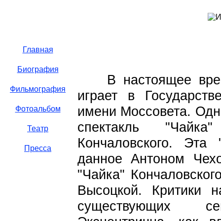
Главная
Биография
____
В настоящее вр
Фильмография
играет в Государств
имени Моссовета. Одн
Фотоальбом
спектакль "Чайк
Театр
Кончаловского. Эта 
Пресса
данное Антоном Чехо
"Чайка" Кончаловског
Высоцкой. Критики 
существующих с